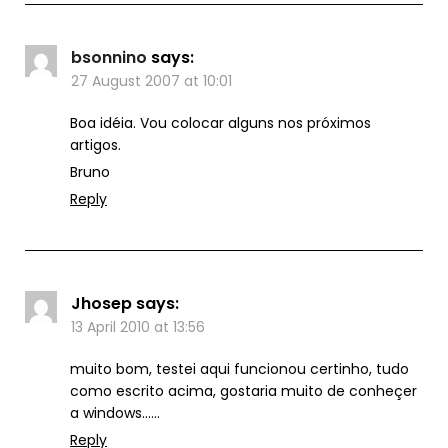
bsonnino
says:
27 August 2007 at 10:01
Boa idéia. Vou colocar alguns nos próximos
artigos.
Bruno
Reply
Jhosep
says:
13 April 2010 at 13:56
muito bom, testei aqui funcionou certinho, tudo
como escrito acima, gostaria muito de conheçer
a windows……
Reply