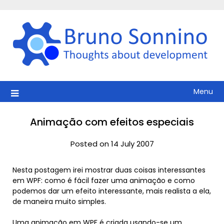
Skip
to
content
Menu
Animação com efeitos especiais
Posted on 14 July 2007
Nesta postagem irei mostrar duas coisas interessantes
em WPF: como é fácil fazer uma animação e como
podemos dar um efeito interessante, mais realista a ela,
de maneira muito simples.
Uma animação em WPF é criada usando-se um