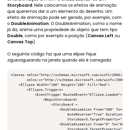
Storyboard
. Nele colocamos os efeitos de animação
que queremos dar a um elemento do desenho. Um
efeito de animação pode ser gerado, por exemplo, com
o
DoubleAnimation
. O DoubleAnimation, como o nome
já diz, anima uma propriedede do objeto que tem tipo
Double
, como por exemplo a posição (
Canvas.Left
ou
Canvas.Top
).
O seguinte código faz que uma elipse fique
ziguezagueando na janela quando ela é carregada:
Copy
<Canvas xmlns="http://schemas.microsoft.com/winfx/2006/xaml
        xmlns:x="http://schemas.microsoft.com/winfx/2006/xa
    <Ellipse Width="100" Height="100" Fill="Red">

        <Ellipse.Triggers>      

            <EventTrigger RoutedEvent="Ellipse.Loaded">    
                <BeginStoryboard>          

                    <Storyboard >            

                        <DoubleAnimation From="300" To="0" 
                            AutoReverse="True" Duration="0:
                            Storyboard.TargetProperty="(Can
                        <DoubleAnimation From="0" To="600" 
                            Storyboard.TargetProperty="(Can