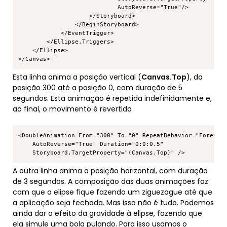
                            AutoReverse="True"/>

                    </Storyboard>        

                </BeginStoryboard>      

            </EventTrigger>    

        </Ellipse.Triggers>  

    </Ellipse>

Esta linha anima a posição vertical (
Canvas.Top
), da
posição 300 até a posição 0, com duração de 5
segundos. Esta animação é repetida indefinidamente e,
ao final, o movimento é revertido
Copy
<DoubleAnimation From="300" To="0" RepeatBehavior="Forever"
    AutoReverse="True" Duration="0:0:0.5"

A outra linha anima a posição horizontal, com duração
de 3 segundos. A composição das duas animações faz
com que a elipse fique fazendo um ziguezague até que
a aplicação seja fechada. Mas isso não é tudo. Podemos
ainda dar o efeito da gravidade à elipse, fazendo que
ela simule uma bola pulando. Para isso usamos o