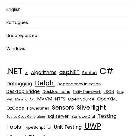
English
Português
Uncategorized
Windows
C#
.NET
asp.NET
Algorithms
Backup
AI
Delphi
Debugging
Dependency Injection
Desktop Bridge
Desktop icons
JSON
Linq
Entity Framework
MVVM
NTFS
OpenXML
Open Source
Mef
Minimal API
Silverlight
Sensors
OzCode
PowerShell
Testing
sql server
Surface Dial
Source Code Generators
UWP
Tools
Unit Testing
UI
TypeScript