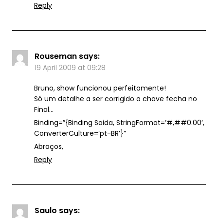
Reply
Rouseman
says:
19 April 2009 at 09:28
Bruno, show funcionou perfeitamente!
Só um detalhe a ser corrigido a chave fecha no
Final…
Binding=”{Binding Saida, StringFormat=’#,##0.00′,
ConverterCulture=’pt-BR’}”
Abraços,
Reply
Saulo
says: