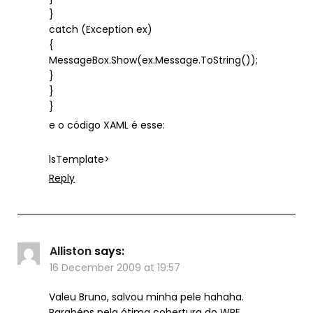
}
catch (Exception ex)
{
MessageBox.Show(ex.Message.ToString());
}
}
}
e o código XAML é esse:
lsTemplate>
Reply
Alliston
says:
16 December 2009 at 19:57
Valeu Bruno, salvou minha pele hahaha.
Parabéns pela ótima cobertura do WPF