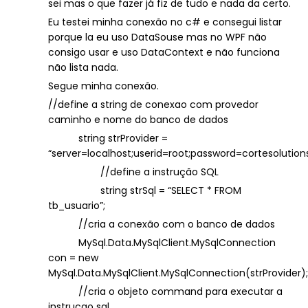
sei mas o que fazer já fiz de tudo e nada da certo.
Eu testei minha conexão no c# e consegui listar
porque la eu uso DataSouse mas no WPF não
consigo usar e uso DataContext e não funciona
não lista nada.
Segue minha conexão.
//define a string de conexao com provedor
caminho e nome do banco de dados
string strProvider =
“server=localhost;userid=root;password=cortesoluti
//define a instrução SQL
string strSql = “SELECT * FROM
tb_usuario”;
//cria a conexão com o banco de dados
MySql.Data.MySqlClient.MySqlConnection
con = new
MySql.Data.MySqlClient.MySqlConnection(strProvider);
//cria o objeto command para executar a
instruçao sql