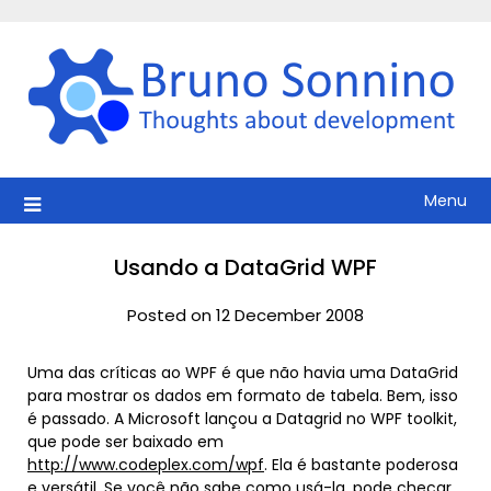
Skip
to
content
Menu
Usando a DataGrid WPF
Posted on 12 December 2008
Uma das críticas ao WPF é que não havia uma DataGrid
para mostrar os dados em formato de tabela. Bem, isso
é passado. A Microsoft lançou a Datagrid no WPF toolkit,
que pode ser baixado em
http://www.codeplex.com/wpf
. Ela é bastante poderosa
e versátil. Se você não sabe como usá-la, pode checar