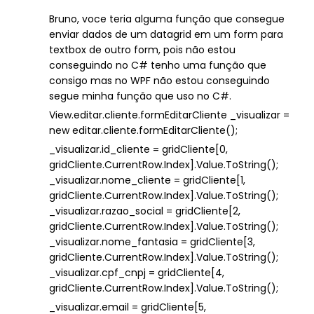
Bruno, voce teria alguma função que consegue
enviar dados de um datagrid em um form para
textbox de outro form, pois não estou
conseguindo no C# tenho uma função que
consigo mas no WPF não estou conseguindo
segue minha função que uso no C#.
View.editar.cliente.formEditarCliente _visualizar =
new editar.cliente.formEditarCliente();
_visualizar.id_cliente = gridCliente[0,
gridCliente.CurrentRow.Index].Value.ToString();
_visualizar.nome_cliente = gridCliente[1,
gridCliente.CurrentRow.Index].Value.ToString();
_visualizar.razao_social = gridCliente[2,
gridCliente.CurrentRow.Index].Value.ToString();
_visualizar.nome_fantasia = gridCliente[3,
gridCliente.CurrentRow.Index].Value.ToString();
_visualizar.cpf_cnpj = gridCliente[4,
gridCliente.CurrentRow.Index].Value.ToString();
_visualizar.email = gridCliente[5,