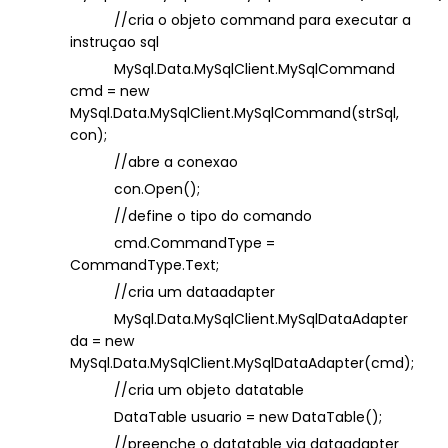
//cria o objeto command para executar a
instruçao sql
MySql.Data.MySqlClient.MySqlCommand
cmd = new
MySql.Data.MySqlClient.MySqlCommand(strSql,
con);
//abre a conexao
con.Open();
//define o tipo do comando
cmd.CommandType =
CommandType.Text;
//cria um dataadapter
MySql.Data.MySqlClient.MySqlDataAdapter
da = new
MySql.Data.MySqlClient.MySqlDataAdapter(cmd);
//cria um objeto datatable
DataTable usuario = new DataTable();
//preenche o datatable via dataadapter