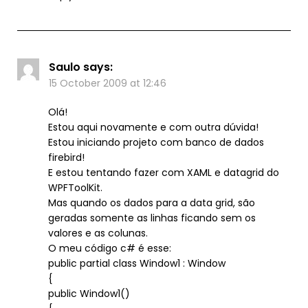
Saulo
says:
15 October 2009 at 12:46
Olá!
Estou aqui novamente e com outra dúvida!
Estou iniciando projeto com banco de dados
firebird!
E estou tentando fazer com XAML e datagrid do
WPFToolKit.
Mas quando os dados para a data grid, são
geradas somente as linhas ficando sem os
valores e as colunas.
O meu código c# é esse:
public partial class Window1 : Window
{
public Window1()