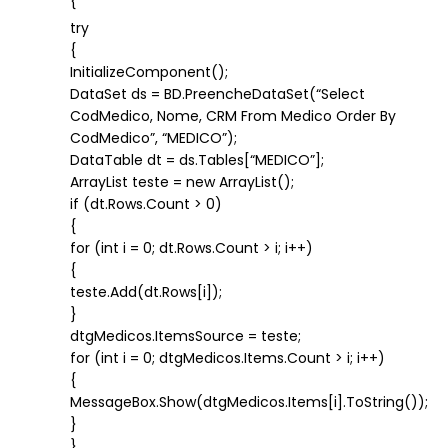
{
try
{
InitializeComponent();
DataSet ds = BD.PreencheDataSet(“Select
CodMedico, Nome, CRM From Medico Order By
CodMedico”, “MEDICO”);
DataTable dt = ds.Tables[“MEDICO”];
ArrayList teste = new ArrayList();
if (dt.Rows.Count > 0)
{
for (int i = 0; dt.Rows.Count > i; i++)
{
teste.Add(dt.Rows[i]);
}
dtgMedicos.ItemsSource = teste;
for (int i = 0; dtgMedicos.Items.Count > i; i++)
{
MessageBox.Show(dtgMedicos.Items[i].ToString());
}
}