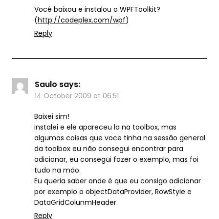
Você baixou e instalou o WPFToolkit?
(
http://codeplex.com/wpf
)
Reply
Saulo
says:
14 October 2009 at 06:51
Baixei sim!
instalei e ele apareceu la na toolbox, mas
algumas coisas que voce tinha na sessão general
da toolbox eu não consegui encontrar para
adicionar, eu consegui fazer o exemplo, mas foi
tudo na mão.
Eu queria saber onde é que eu consigo adicionar
por exemplo o objectDataProvider, RowStyle e
DataGridColunmHeader.
Reply