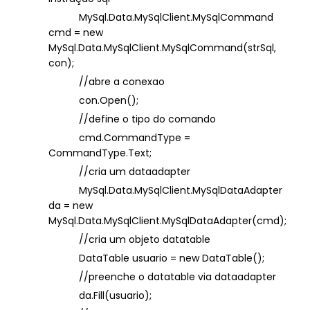
MySql.Data.MySqlClient.MySqlCommand
cmd = new
MySql.Data.MySqlClient.MySqlCommand(strSql,
con);
//abre a conexao
con.Open();
//define o tipo do comando
cmd.CommandType =
CommandType.Text;
//cria um dataadapter
MySql.Data.MySqlClient.MySqlDataAdapter
da = new
MySql.Data.MySqlClient.MySqlDataAdapter(cmd);
//cria um objeto datatable
DataTable usuario = new DataTable();
//preenche o datatable via dataadapter
da.Fill(usuario);