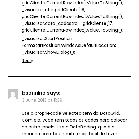
gridCliente.CurrentRow.Index].Value.ToString();
_visualizar.uf = gridCliente[16,
gridCliente.CurrentRow.Index].Value.ToString();
_visualizar.data_cadastro = gridCliente[17,
gridCliente.CurrentRow.Index].Value.ToString();
_visualizar.StartPosition =
FormStartPosition.WindowsDefaultLocation;
_visualizar.ShowDialog();
Reply
bsonnino
says:
3 June 2013 at 11:39
Use a propriedade SelectedItem da DataGrid.
Com ela, você tem todos os dados para colocar
na outra janela. Use o DataBinding, que é a
maneira correta e muito mais fácil de fazer.