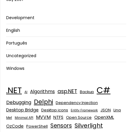
Development
English
Português
Uncategorized
Windows
C#
.NET
asp.NET
Algorithms
Backup
AI
Delphi
Debugging
Dependency Injection
Desktop Bridge
Desktop icons
JSON
Linq
Entity Framework
MVVM
NTFS
OpenXML
Open Source
Mef
Minimal API
Silverlight
Sensors
OzCode
PowerShell