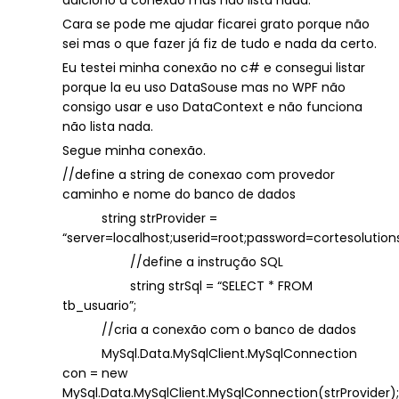
adiciono a conexão mas não lista nada.
Cara se pode me ajudar ficarei grato porque não
sei mas o que fazer já fiz de tudo e nada da certo.
Eu testei minha conexão no c# e consegui listar
porque la eu uso DataSouse mas no WPF não
consigo usar e uso DataContext e não funciona
não lista nada.
Segue minha conexão.
//define a string de conexao com provedor
caminho e nome do banco de dados
string strProvider =
“server=localhost;userid=root;password=cortesoluti
//define a instrução SQL
string strSql = “SELECT * FROM
tb_usuario”;
//cria a conexão com o banco de dados
MySql.Data.MySqlClient.MySqlConnection
con = new
MySql.Data.MySqlClient.MySqlConnection(strProvider);