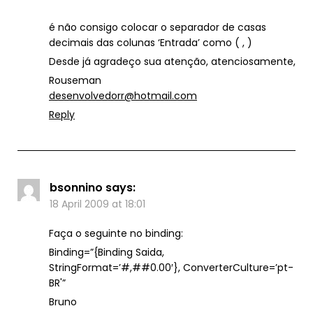
é não consigo colocar o separador de casas
decimais das colunas ‘Entrada’ como ( , )
Desde já agradeço sua atenção, atenciosamente,
Rouseman
desenvolvedorr@hotmail.com
Reply
bsonnino
says:
18 April 2009 at 18:01
Faça o seguinte no binding:
Binding=”{Binding Saida,
StringFormat=’#,##0.00′}, ConverterCulture=’pt-
BR'”
Bruno