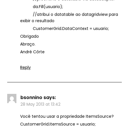
da.Fill(usuario);
//atribui o datatable ao datagridview para
exibir o resultado
CustomerGrid.DataContext = usuario;
Obrigado
Abraço.
André Côrte
Reply
bsonnino
says:
28 May 2013 at 13:42
Você tentou usar a propriedade ItemsSource?
CustomerGrid.ItemsSource = usuario;