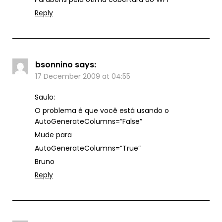
Reply
bsonnino
says:
17 December 2009 at 04:55
Saulo:
O problema é que você está usando o
AutoGenerateColumns=”False”
Mude para
AutoGenerateColumns=”True”
Bruno
Reply