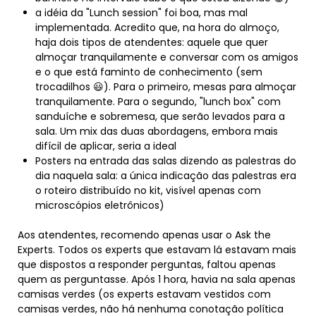
a idéia da "Lunch session" foi boa, mas mal
implementada. Acredito que, na hora do almoço,
haja dois tipos de atendentes: aquele que quer
almoçar tranquilamente e conversar com os amigos
e o que está faminto de conhecimento (sem
trocadilhos 😃). Para o primeiro, mesas para almoçar
tranquilamente. Para o segundo, "lunch box" com
sanduíche e sobremesa, que serão levados para a
sala. Um mix das duas abordagens, embora mais
difícil de aplicar, seria a ideal
Posters na entrada das salas dizendo as palestras do
dia naquela sala: a única indicação das palestras era
o roteiro distribuído no kit, visível apenas com
microscópios eletrônicos)
Aos atendentes, recomendo apenas usar o Ask the
Experts. Todos os experts que estavam lá estavam mais
que dispostos a responder perguntas, faltou apenas
quem as perguntasse. Após 1 hora, havia na sala apenas
camisas verdes (os experts estavam vestidos com
camisas verdes, não há nenhuma conotação política