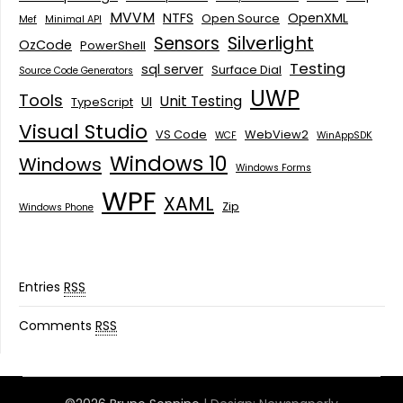
MVVM
NTFS
OpenXML
Open Source
Mef
Minimal API
Silverlight
Sensors
OzCode
PowerShell
Testing
sql server
Surface Dial
Source Code Generators
UWP
Tools
Unit Testing
UI
TypeScript
Visual Studio
VS Code
WebView2
WCF
WinAppSDK
Windows 10
Windows
Windows Forms
WPF
XAML
Zip
Windows Phone
Entries
RSS
Comments
RSS