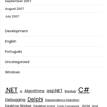
September 2007
August 2007
July 2007
Development
English
Português
Uncategorized
Windows
C#
.NET
asp.NET
Algorithms
Backup
AI
Delphi
Debugging
Dependency Injection
Desktop Bridge
Desktop icons
JSON
Linq
Entity Framework